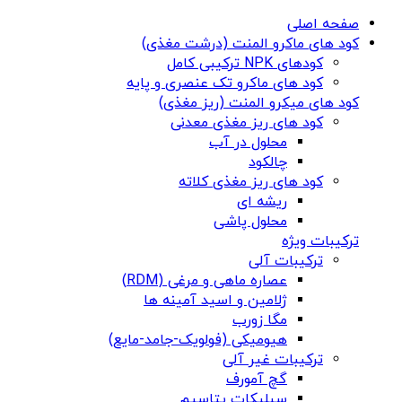
صفحه اصلی
کود های ماکرو المنت (درشت مغذی)
کودهای NPK ترکیبی کامل
کود های ماکرو تک عنصری و پایه
کود های میکرو المنت (ریز مغذی)
کود های ریز مغذی معدنی
محلول در آب
چالکود
کود های ریز مغذی کلاته
ریشه ای
محلول پاشی
ترکیبات ویژه
ترکیبات آلی
عصاره ماهی و مرغی (RDM)
ژلامین و اسید آمینه ها
مگا زورب
هیومیکی (فولویک-جامد-مایع)
ترکیبات غیر آلی
گچ آمورف
سیلیکات پتاسیم