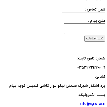
تلفن تماس :
متن پیام :
ثبت اطلاعات
شماره تلفن ثابت:
03532721628-31
نشانی:
یزد اشکذر شهرک صنعتی نیکو بلوار کاشی گلدیس کوچه پیام
پست الکترونیک:
info@agrofer.ir