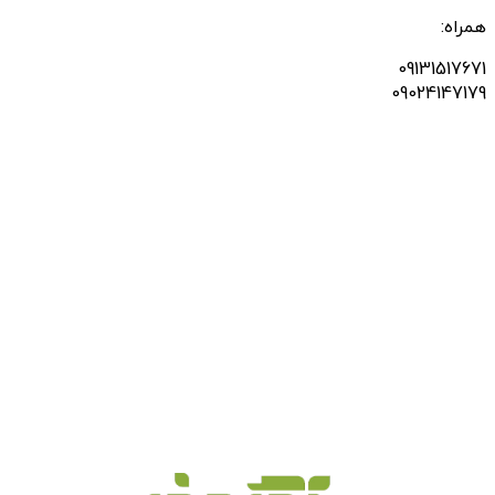
همراه:
09131517671
09024147179