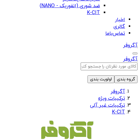
ضد شوری (انفوریک - NANO)
K-CIT
اخبار
گالری
تماس‌باما
آگروفر
آگروفر
گروه بندی
اولویت بندی
آگروفر
ترکیبات ویژه
ترکیبات غیر آلی
K-CIT