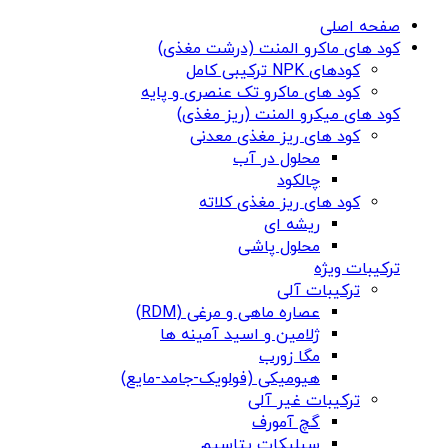
صفحه اصلی
کود های ماکرو المنت (درشت مغذی)
کودهای NPK ترکیبی کامل
کود های ماکرو تک عنصری و پایه
کود های میکرو المنت (ریز مغذی)
کود های ریز مغذی معدنی
محلول در آب
چالکود
کود های ریز مغذی کلاته
ریشه ای
محلول پاشی
ترکیبات ویژه
ترکیبات آلی
عصاره ماهی و مرغی (RDM)
ژلامین و اسید آمینه ها
مگا زورب
هیومیکی (فولویک-جامد-مایع)
ترکیبات غیر آلی
گچ آمورف
سیلیکات پتاسیم