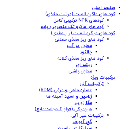
صفحه اصلی
کود های ماکرو المنت (درشت مغذی)
کودهای NPK ترکیبی کامل
کود های ماکرو تک عنصری و پایه
کود های میکرو المنت (ریز مغذی)
کود های ریز مغذی معدنی
محلول در آب
چالکود
کود های ریز مغذی کلاته
ریشه ای
محلول پاشی
ترکیبات ویژه
ترکیبات آلی
عصاره ماهی و مرغی (RDM)
ژلامین و اسید آمینه ها
مگا زورب
هیومیکی (فولویک-جامد-مایع)
ترکیبات غیر آلی
گچ آمورف
سیلیکات پتاسیم