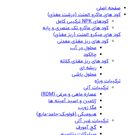
صفحه اصلی
کود های ماکرو المنت (درشت مغذی)
کودهای NPK ترکیبی کامل
کود های ماکرو تک عنصری و پایه
کود های میکرو المنت (ریز مغذی)
کود های ریز مغذی معدنی
محلول در آب
چالکود
کود های ریز مغذی کلاته
ریشه ای
محلول پاشی
ترکیبات ویژه
ترکیبات آلی
عصاره ماهی و مرغی (RDM)
ژلامین و اسید آمینه ها
مگا زورب
هیومیکی (فولویک-جامد-مایع)
ترکیبات غیر آلی
گچ آمورف
سیلیکات پتاسیم