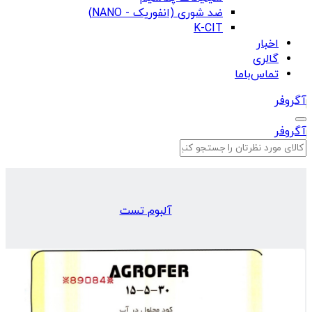
ضد شوری (انفوریک - NANO)
K-CIT
اخبار
گالری
تماس‌باما
آگروفر
آگروفر
آلبوم تست