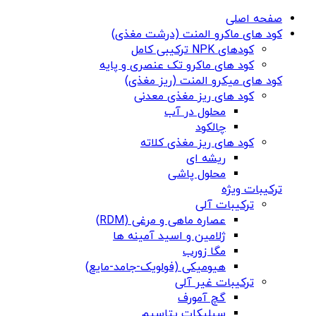
صفحه اصلی
کود های ماکرو المنت (درشت مغذی)
کودهای NPK ترکیبی کامل
کود های ماکرو تک عنصری و پایه
کود های میکرو المنت (ریز مغذی)
کود های ریز مغذی معدنی
محلول در آب
چالکود
کود های ریز مغذی کلاته
ریشه ای
محلول پاشی
ترکیبات ویژه
ترکیبات آلی
عصاره ماهی و مرغی (RDM)
ژلامین و اسید آمینه ها
مگا زورب
هیومیکی (فولویک-جامد-مایع)
ترکیبات غیر آلی
گچ آمورف
سیلیکات پتاسیم