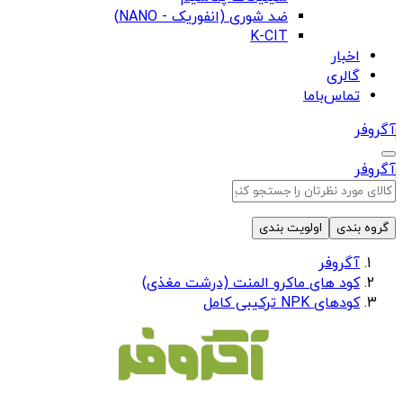
ضد شوری (انفوریک - NANO)
K-CIT
اخبار
گالری
تماس‌باما
آگروفر
آگروفر
گروه بندی
اولویت بندی
آگروفر
کود های ماکرو المنت (درشت مغذی)
کودهای NPK ترکیبی کامل