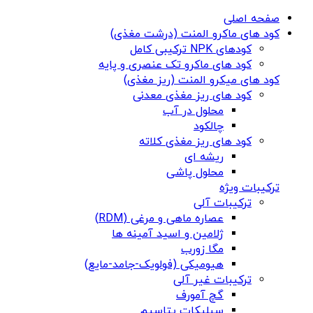
صفحه اصلی
کود های ماکرو المنت (درشت مغذی)
کودهای NPK ترکیبی کامل
کود های ماکرو تک عنصری و پایه
کود های میکرو المنت (ریز مغذی)
کود های ریز مغذی معدنی
محلول در آب
چالکود
کود های ریز مغذی کلاته
ریشه ای
محلول پاشی
ترکیبات ویژه
ترکیبات آلی
عصاره ماهی و مرغی (RDM)
ژلامین و اسید آمینه ها
مگا زورب
هیومیکی (فولویک-جامد-مایع)
ترکیبات غیر آلی
گچ آمورف
سیلیکات پتاسیم