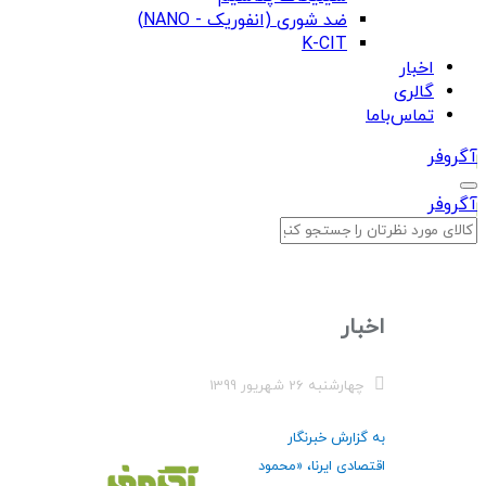
ضد شوری (انفوریک - NANO)
K-CIT
اخبار
گالری
تماس‌باما
آگروفر
آگروفر
اخبار
چهارشنبه 26 شهریور 1399
به گزارش خبرنگار
اقتصادی ایرنا، «محمود