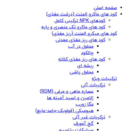
صفحه اصلی
کود های ماکرو المنت (درشت مغذی)
کودهای NPK ترکیبی کامل
کود های ماکرو تک عنصری و پایه
کود های میکرو المنت (ریز مغذی)
کود های ریز مغذی معدنی
محلول در آب
چالکود
کود های ریز مغذی کلاته
ریشه ای
محلول پاشی
ترکیبات ویژه
ترکیبات آلی
عصاره ماهی و مرغی (RDM)
ژلامین و اسید آمینه ها
مگا زورب
هیومیکی (فولویک-جامد-مایع)
ترکیبات غیر آلی
گچ آمورف
سیلیکات پتاسیم