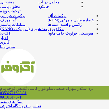
محلول در آب
ریشه ای
چالکود
محلول پاشی
ترکیبات ویژه
ترکیبات آلی
ترکیبات غیر آلی
عصاره ماهی و مرغی (RDM)
گچ آمورف
ژلامین و اسید آمینه ها
سیلیکات پتاسیم
مگا زورب
ضد شوری (انفوریک - NANO)
هیومیکی (فولویک-جامد-مایع)
K-CIT
اخبار
گالری
تماس‌باما
یزد اشکذر شهرک صنعتی نیکو بلوار کاشی گلدیس کوچه پیام
03532721628-31
09131517671
لینک های مفید
تماس با فروشگاه اینترنتی