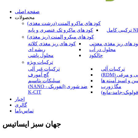
صفحه اصلی
محصولات
کود های ماکرو المنت (درشت مغذی)
کود های ماکرو تک عنصری و پایه
کود های میکرو المنت (ریز مغذی)
د های ریز مغذی معدنی
کود های ریز مغذی کلاته
محلول در آب
ریشه ای
چالکود
محلول پاشی
ترکیبات ویژه
ترکیبات آلی
ترکیبات غیر آلی
و مرغی (RDM)
گچ آمورف
ین و اسید آمینه ها
سیلیکات پتاسیم
مگا زورب
ضد شوری (انفوریک - NANO)
K-CIT
ولویک-جامد-مایع)
اخبار
گالری
تماس‌باما
جهان سبز ایساتیس