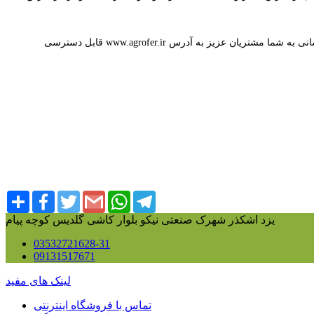
وبسایت: ازاین پس وب سایت ما در جهت خدمات رسانی به شما مشتریان عزیز به آدرس www.agrofer.ir قابل دسترسی
Share
Facebook
Twitter
Gmail
WhatsApp
Telegram
یزد اشکذر شهرک صنعتی نیکو بلوار کاشی گلدیس کوچه پیام
03532721628-31
09131517671
لینک های مفید
تماس با فروشگاه اینترنتی