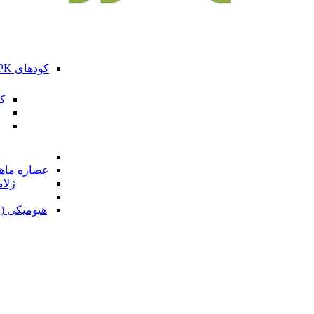
کودهای NPK ترکیبی کامل
کو
عصاره ماهی 
ژلام
هیومیکی (ف