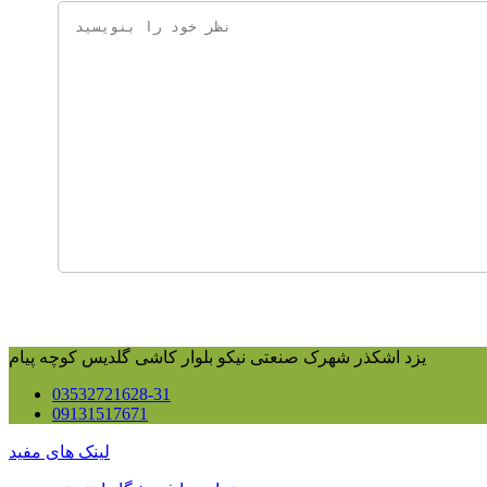
یزد اشکذر شهرک صنعتی نیکو بلوار کاشی گلدیس کوچه پیام
03532721628-31
09131517671
لینک های مفید