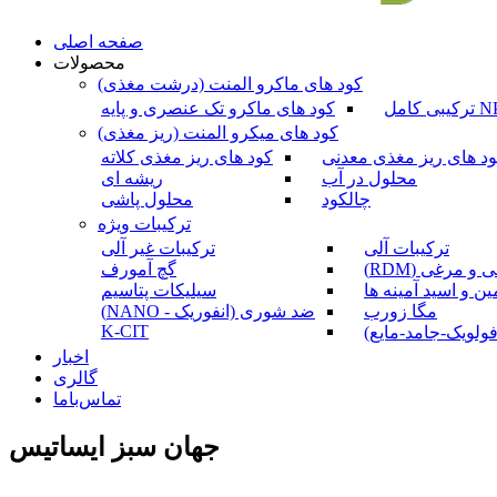
صفحه اصلی
محصولات
کود های ماکرو المنت (درشت مغذی)
کود های ماکرو تک عنصری و پایه
کود های میکرو المنت (ریز مغذی)
د های ریز مغذی معدنی
کود های ریز مغذی کلاته
محلول در آب
ریشه ای
چالکود
محلول پاشی
ترکیبات ویژه
ترکیبات آلی
ترکیبات غیر آلی
و مرغی (RDM)
گچ آمورف
ین و اسید آمینه ها
سیلیکات پتاسیم
مگا زورب
ضد شوری (انفوریک - NANO)
K-CIT
ولویک-جامد-مایع)
اخبار
گالری
تماس‌باما
جهان سبز ایساتیس