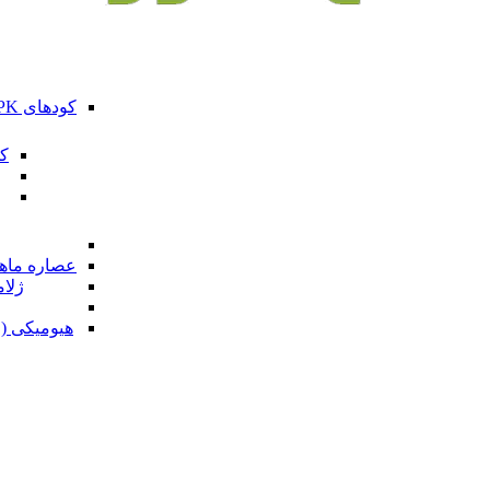
کودهای NPK ترکیبی کامل
کو
عصاره ماهی 
ژلام
هیومیکی (ف