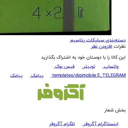
دسته‌بندی سیلیکات پتاسیم
نظرات
افزودن نظر
این کالا را با دوستان خود به اشتراک بگذارید
واتساپ
توییتر
فیس بوک
templates/digimobile.$_TELEGRAM
پیامک
پیامک
بخش شعار
اینستاگرام آگروفر
تلگرام آگروفر