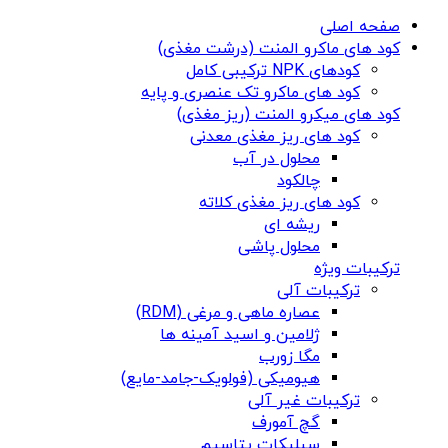
صفحه اصلی
کود های ماکرو المنت (درشت مغذی)
کودهای NPK ترکیبی کامل
کود های ماکرو تک عنصری و پایه
کود های میکرو المنت (ریز مغذی)
کود های ریز مغذی معدنی
محلول در آب
چالکود
کود های ریز مغذی کلاته
ریشه ای
محلول پاشی
ترکیبات ویژه
ترکیبات آلی
عصاره ماهی و مرغی (RDM)
ژلامین و اسید آمینه ها
مگا زورب
هیومیکی (فولویک-جامد-مایع)
ترکیبات غیر آلی
گچ آمورف
سیلیکات پتاسیم