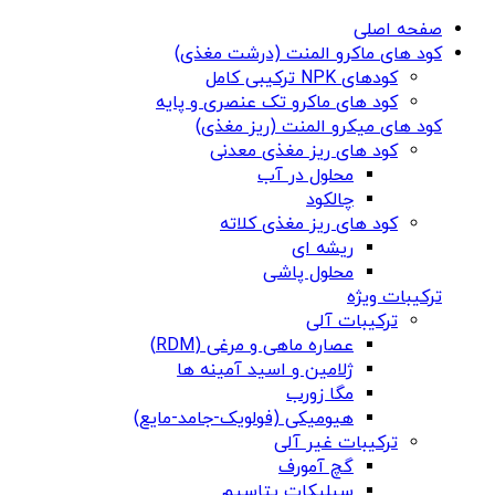
صفحه اصلی
کود های ماکرو المنت (درشت مغذی)
کودهای NPK ترکیبی کامل
کود های ماکرو تک عنصری و پایه
کود های میکرو المنت (ریز مغذی)
کود های ریز مغذی معدنی
محلول در آب
چالکود
کود های ریز مغذی کلاته
ریشه ای
محلول پاشی
ترکیبات ویژه
ترکیبات آلی
عصاره ماهی و مرغی (RDM)
ژلامین و اسید آمینه ها
مگا زورب
هیومیکی (فولویک-جامد-مایع)
ترکیبات غیر آلی
گچ آمورف
سیلیکات پتاسیم