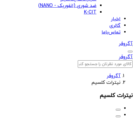
ضد شوری (انفوریک - NANO)
K-CIT
اخبار
گالری
تماس‌باما
آگروفر
آگروفر
آگروفر
نیترات کلسیم
نیترات کلسیم