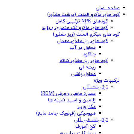
صفحه اصلی
کود های ماکرو المنت (درشت مغذی)
کودهای NPK ترکیبی کامل
کود های ماکرو تک عنصری و پایه
کود های میکرو المنت (ریز مغذی)
کود های ریز مغذی معدنی
محلول در آب
چالکود
کود های ریز مغذی کلاته
ریشه ای
محلول پاشی
ترکیبات ویژه
ترکیبات آلی
عصاره ماهی و مرغی (RDM)
ژلامین و اسید آمینه ها
مگا زورب
هیومیکی (فولویک-جامد-مایع)
ترکیبات غیر آلی
گچ آمورف
سیلیکات پتاسیم