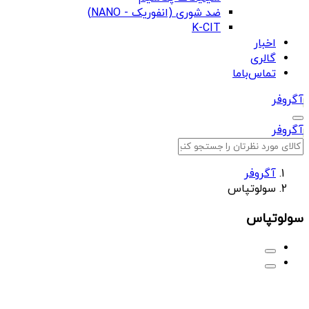
ضد شوری (انفوریک - NANO)
K-CIT
اخبار
گالری
تماس‌باما
آگروفر
آگروفر
آگروفر
سولوتپاس
سولوتپاس