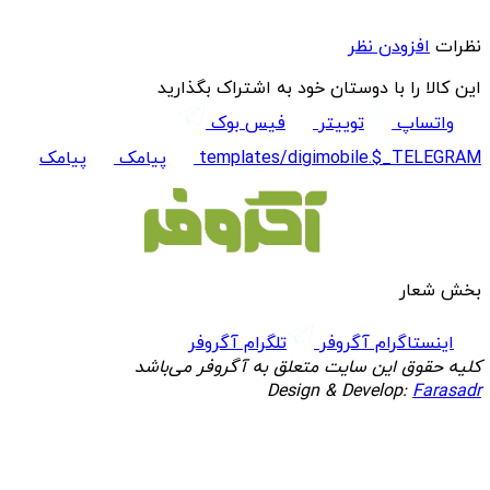
نظرات
افزودن نظر
این کالا را با دوستان خود به اشتراک بگذارید
واتساپ
توییتر
فیس بوک
templates/digimobile.$_TELEGRAM
پیامک
پیامک
بخش شعار
اینستاگرام آگروفر
تلگرام آگروفر
کلیه حقوق این سایت متعلق به آگروفر می‌باشد
Design & Develop:
Farasadr