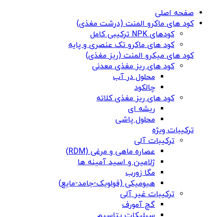
صفحه اصلی
کود های ماکرو المنت (درشت مغذی)
کودهای NPK ترکیبی کامل
کود های ماکرو تک عنصری و پایه
کود های میکرو المنت (ریز مغذی)
کود های ریز مغذی معدنی
محلول در آب
چالکود
کود های ریز مغذی کلاته
ریشه ای
محلول پاشی
ترکیبات ویژه
ترکیبات آلی
عصاره ماهی و مرغی (RDM)
ژلامین و اسید آمینه ها
مگا زورب
هیومیکی (فولویک-جامد-مایع)
ترکیبات غیر آلی
گچ آمورف
سیلیکات پتاسیم