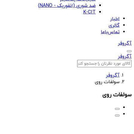
ضد شوری (انفوریک - NANO)
K-CIT
اخبار
گالری
تماس‌باما
آگروفر
آگروفر
آگروفر
سولفات روی
سولفات روی