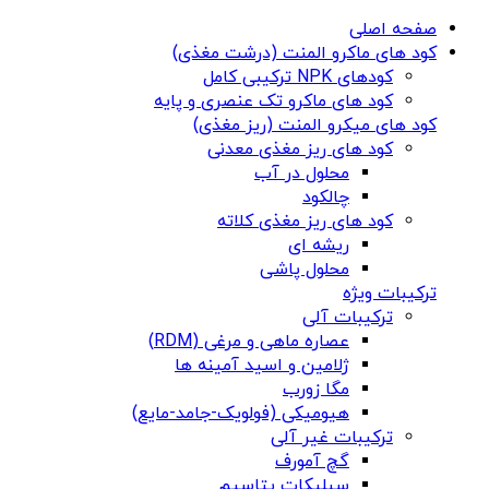
صفحه اصلی
کود های ماکرو المنت (درشت مغذی)
کودهای NPK ترکیبی کامل
کود های ماکرو تک عنصری و پایه
کود های میکرو المنت (ریز مغذی)
کود های ریز مغذی معدنی
محلول در آب
چالکود
کود های ریز مغذی کلاته
ریشه ای
محلول پاشی
ترکیبات ویژه
ترکیبات آلی
عصاره ماهی و مرغی (RDM)
ژلامین و اسید آمینه ها
مگا زورب
هیومیکی (فولویک-جامد-مایع)
ترکیبات غیر آلی
گچ آمورف
سیلیکات پتاسیم