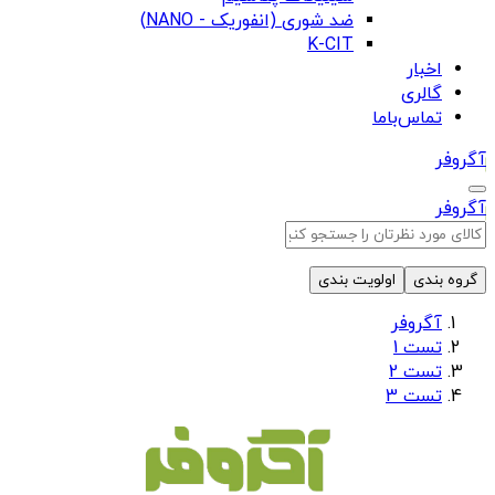
ضد شوری (انفوریک - NANO)
K-CIT
اخبار
گالری
تماس‌باما
آگروفر
آگروفر
گروه بندی
اولویت بندی
آگروفر
تست 1
تست 2
تست 3