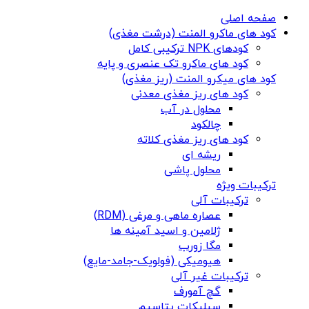
صفحه اصلی
کود های ماکرو المنت (درشت مغذی)
کودهای NPK ترکیبی کامل
کود های ماکرو تک عنصری و پایه
کود های میکرو المنت (ریز مغذی)
کود های ریز مغذی معدنی
محلول در آب
چالکود
کود های ریز مغذی کلاته
ریشه ای
محلول پاشی
ترکیبات ویژه
ترکیبات آلی
عصاره ماهی و مرغی (RDM)
ژلامین و اسید آمینه ها
مگا زورب
هیومیکی (فولویک-جامد-مایع)
ترکیبات غیر آلی
گچ آمورف
سیلیکات پتاسیم