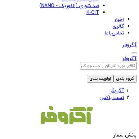
ضد شوری (انفوریک - NANO)
K-CIT
اخبار
گالری
تماس‌باما
آگروفر
آگروفر
گروه بندی
اولویت بندی
آگروفر
تست باکس
بخش شعار