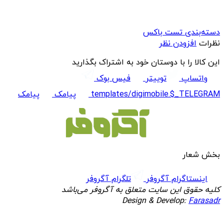
دسته‌بندی تست باکس
نظرات
افزودن نظر
این کالا را با دوستان خود به اشتراک بگذارید
واتساپ
توییتر
فیس بوک
templates/digimobile.$_TELEGRAM
پیامک
پیامک
بخش شعار
اینستاگرام آگروفر
تلگرام آگروفر
کلیه حقوق این سایت متعلق به آگروفر می‌باشد
Design & Develop:
Farasadr