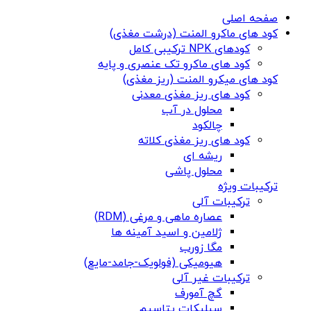
صفحه اصلی
کود های ماکرو المنت (درشت مغذی)
کودهای NPK ترکیبی کامل
کود های ماکرو تک عنصری و پایه
کود های میکرو المنت (ریز مغذی)
کود های ریز مغذی معدنی
محلول در آب
چالکود
کود های ریز مغذی کلاته
ریشه ای
محلول پاشی
ترکیبات ویژه
ترکیبات آلی
عصاره ماهی و مرغی (RDM)
ژلامین و اسید آمینه ها
مگا زورب
هیومیکی (فولویک-جامد-مایع)
ترکیبات غیر آلی
گچ آمورف
سیلیکات پتاسیم