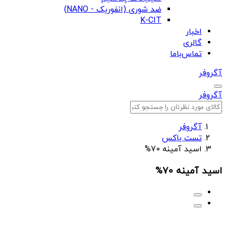
ضد شوری (انفوریک - NANO)
K-CIT
اخبار
گالری
تماس‌باما
آگروفر
آگروفر
آگروفر
تست باکس
اسید آمینه 70%
اسید آمینه 70%