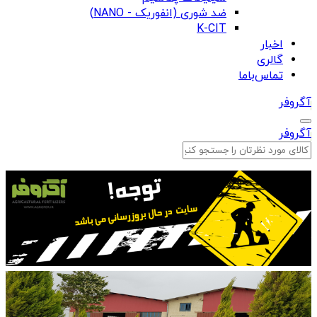
ضد شوری (انفوریک - NANO)
K-CIT
اخبار
گالری
تماس‌باما
آگروفر
آگروفر