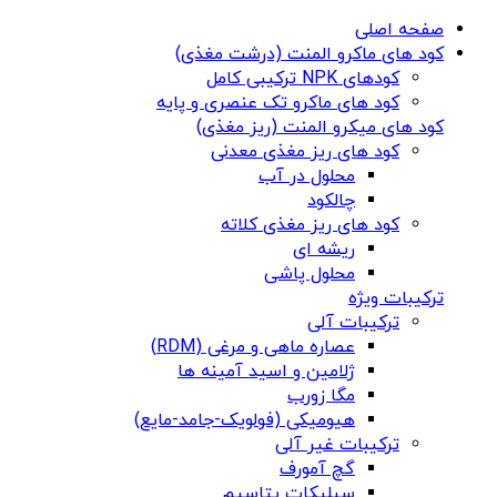
صفحه اصلی
کود های ماکرو المنت (درشت مغذی)
کودهای NPK ترکیبی کامل
کود های ماکرو تک عنصری و پایه
کود های میکرو المنت (ریز مغذی)
کود های ریز مغذی معدنی
محلول در آب
چالکود
کود های ریز مغذی کلاته
ریشه ای
محلول پاشی
ترکیبات ویژه
ترکیبات آلی
عصاره ماهی و مرغی (RDM)
ژلامین و اسید آمینه ها
مگا زورب
هیومیکی (فولویک-جامد-مایع)
ترکیبات غیر آلی
گچ آمورف
سیلیکات پتاسیم